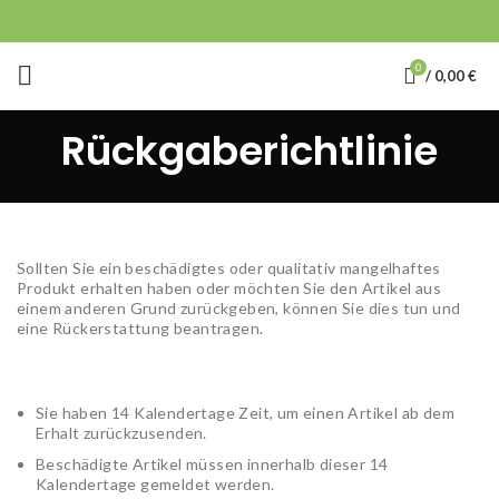
0
/
0,00
€
Rückgaberichtlinie
Sollten Sie ein beschädigtes oder qualitativ mangelhaftes
Produkt erhalten haben oder möchten Sie den Artikel aus
einem anderen Grund zurückgeben, können Sie dies tun und
eine Rückerstattung beantragen.
Sie haben 14 Kalendertage Zeit, um einen Artikel ab dem
Erhalt zurückzusenden.
Beschädigte Artikel müssen innerhalb dieser 14
Kalendertage gemeldet werden.