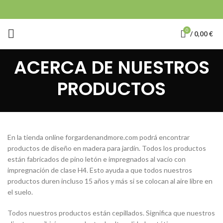
0
/
0,00
€
ACERCA DE NUESTROS
PRODUCTOS
En la tienda online forgardenandmore.com podrá encontrar
productos de diseño en madera para jardín. Todos los productos
están fabricados de pino letón e impregnados al vacío con
impregnación de clase H4. Esto ayuda a que todos nuestros
productos duren incluso 15 años y más si se colocan al aire libre en
el suelo.
Todos nuestros productos están cepillados. Significa que nuestros