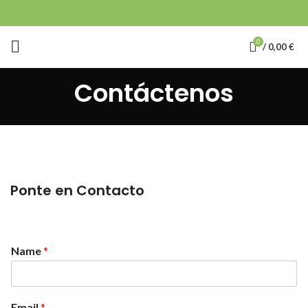
0
/
0,00
€
Contáctenos
Ponte en Contacto
Name
*
Email
*