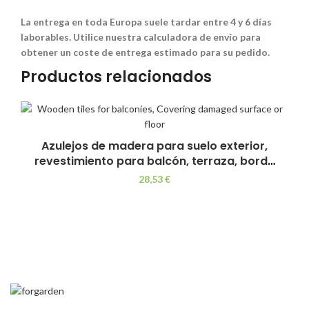
La entrega en toda Europa suele tardar entre 4 y 6 días
laborables. Utilice nuestra calculadora de envío para
obtener un coste de entrega estimado para su pedido.
Productos relacionados
Azulejos de madera para suelo exterior,
revestimiento para balcón, terraza, borde
de piscina, tejados, fácil de instalar, aspecto
28,53
€
natural, 120 x 42 cm