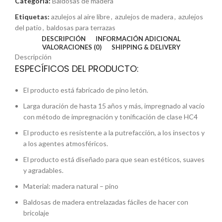
Categoría:
Baldosas de madera
Etiquetas:
azulejos al aire libre
,
azulejos de madera
,
azulejos
del patio
,
baldosas para terrazas
DESCRIPCIÓN
INFORMACIÓN ADICIONAL
VALORACIONES (0)
SHIPPING & DELIVERY
Descripción
ESPECÍFICOS DEL PRODUCTO:
El producto está fabricado de pino letón.
Larga duración de hasta 15 años y más, impregnado al vacío
con método de impregnación y tonificación de clase HC4
El producto es resistente a la putrefacción, a los insectos y
a los agentes atmosféricos.
El producto está diseñado para que sean estéticos, suaves
y agradables.
Material: madera natural – pino
Baldosas de madera entrelazadas fáciles de hacer con
bricolaje