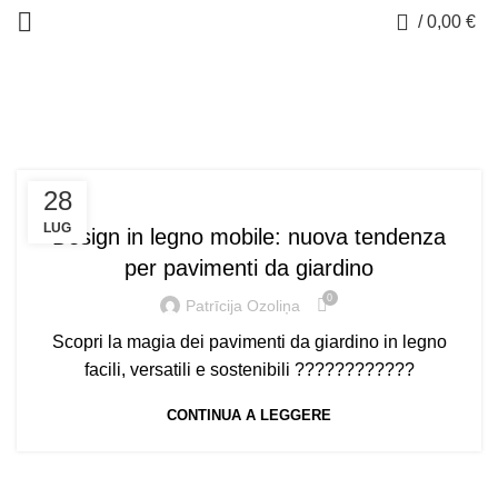
0
/
0,00
€
Blog
UNCATEGORIZED
28
LUG
Design in legno mobile: nuova tendenza
per pavimenti da giardino
0
Patrīcija Ozoliņa
Scopri la magia dei pavimenti da giardino in legno
facili, versatili e sostenibili ????????????
CONTINUA A LEGGERE