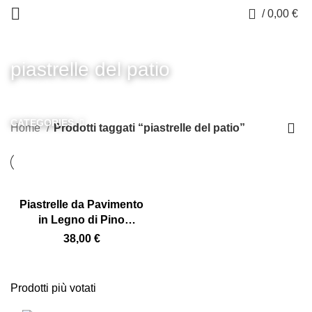
0
/
0,00
€
piastrelle del patio
CATEGORIES
Home
Prodotti taggati “piastrelle del patio”
Piastrelle da Pavimento
in Legno di Pino
Naturale per Esterni,
38,00
€
Patio e Caffè, 75 x 75
cm, Incastro Semplice,
Durevoli
Prodotti più votati