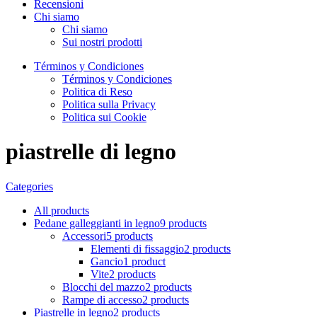
Recensioni
Chi siamo
Chi siamo
Sui nostri prodotti
Términos y Condiciones
Términos y Condiciones
Politica di Reso
Politica sulla Privacy
Politica sui Cookie
piastrelle di legno
Categories
All
products
Pedane galleggianti in legno
9 products
Accessori
5 products
Elementi di fissaggio
2 products
Gancio
1 product
Vite
2 products
Blocchi del mazzo
2 products
Rampe di accesso
2 products
Piastrelle in legno
2 products