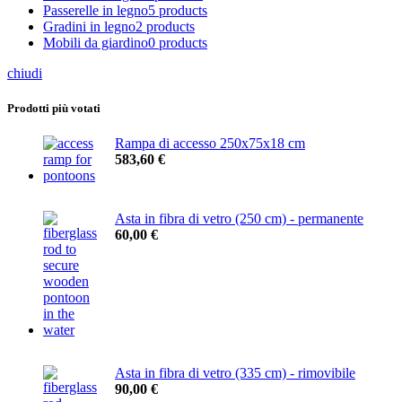
Passerelle in legno
5 products
Gradini in legno
2 products
Mobili da giardino
0 products
chiudi
Prodotti più votati
Rampa di accesso 250x75x18 cm
583,60
€
Asta in fibra di vetro (250 cm) - permanente
60,00
€
Asta in fibra di vetro (335 cm) - rimovibile
90,00
€