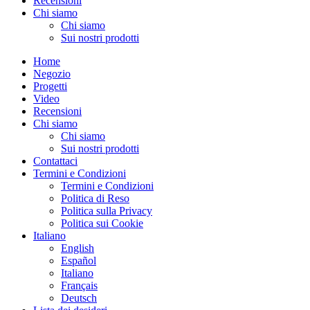
Recensioni
Chi siamo
Chi siamo
Sui nostri prodotti
Home
Negozio
Progetti
Video
Recensioni
Chi siamo
Chi siamo
Sui nostri prodotti
Contattaci
Termini e Condizioni
Termini e Condizioni
Politica di Reso
Politica sulla Privacy
Politica sui Cookie
Italiano
English
Español
Italiano
Français
Deutsch