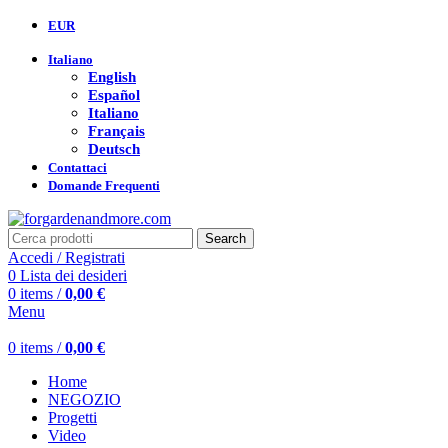
EUR
Italiano
English
Español
Italiano
Français
Deutsch
Contattaci
Domande Frequenti
Search
Accedi / Registrati
0
Lista dei desideri
0
items
/
0,00
€
Menu
0
items
/
0,00
€
Home
NEGOZIO
Progetti
Video