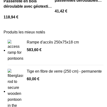
passerelles déroulables
Passerelle en bois
(75×300 cm) avec
déroulable avec géotextile
géotextile
41,42
€
75×300 cm
118,94
€
Produits les mieux notés
Rampe d'accès 250x75x18 cm
583,60
€
Tige en fibre de verre (250 cm) - permanente
60,00
€