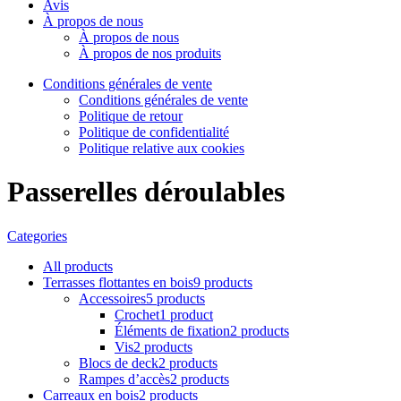
Avis
À propos de nous
À propos de nous
À propos de nos produits
Conditions générales de vente
Conditions générales de vente
Politique de retour
Politique de confidentialité
Politique relative aux cookies
Passerelles déroulables
Categories
All
products
Terrasses flottantes en bois
9 products
Accessoires
5 products
Crochet
1 product
Éléments de fixation
2 products
Vis
2 products
Blocs de deck
2 products
Rampes d’accès
2 products
Carreaux en bois
2 products