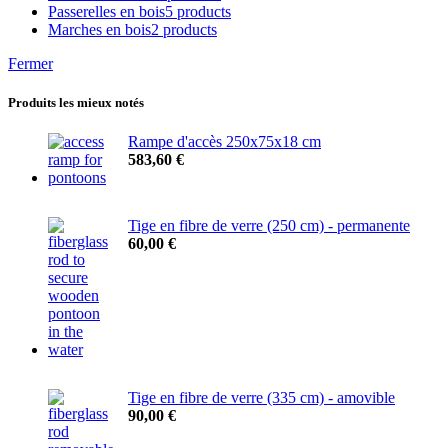
Passerelles en bois
5 products
Marches en bois
2 products
Fermer
Produits les mieux notés
Rampe d'accès 250x75x18 cm
583,60
€
Tige en fibre de verre (250 cm) - permanente
60,00
€
Tige en fibre de verre (335 cm) - amovible
90,00
€