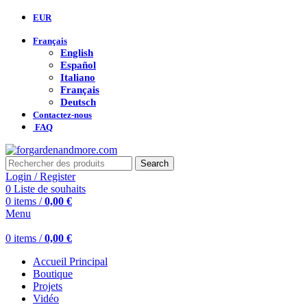
EUR
Français
English
Español
Italiano
Français
Deutsch
Contactez-nous
FAQ
Search
Login / Register
0
Liste de souhaits
0
items
/
0,00
€
Menu
0
items
/
0,00
€
Accueil Principal
Boutique
Projets
Vidéo