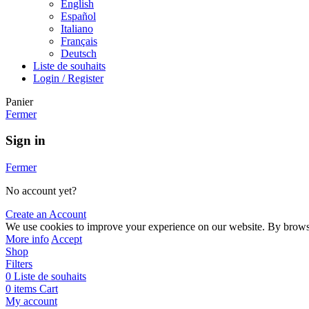
English
Español
Italiano
Français
Deutsch
Liste de souhaits
Login / Register
Panier
Fermer
Sign in
Fermer
No account yet?
Create an Account
We use cookies to improve your experience on our website. By browsi
More info
Accept
Shop
Filters
0
Liste de souhaits
0
items
Cart
My account