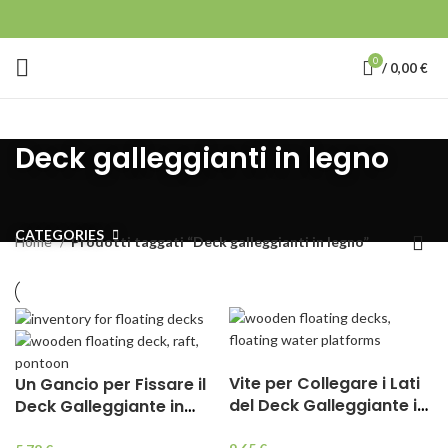
0
/
0,00
€
Deck galleggianti in legno
CATEGORIES
Home
Prodotti taggati “Deck galleggianti in legno”
Vite per Collegare i Lati
Un Gancio per Fissare il
del Deck Galleggiante in
Deck Galleggiante in
Legno, Acciaio
Legno alla Costa,