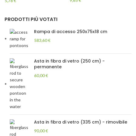
Inossidabile
Acciaio Inossidabile
9,65
€
5,78
€
PRODOTTI PIÙ VOTATI
Rampa di accesso 250x75x18 cm
583,60
€
Asta in fibra di vetro (250 cm) -
permanente
60,00
€
Asta in fibra di vetro (335 cm) - rimovibile
90,00
€