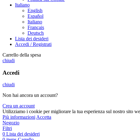
Italiano
English
Español
Italiano
Français
Deutsch
Lista dei desideri
Accedi / Registrati
Carrello della spesa
chiudi
Accedi
chiudi
Non hai ancora un account?
Crea un account
Utilizziamo i cookie per migliorare la tua esperienza sul nostro sito w
Più informazioni
Accetta
Negozio
Filtri
0
Lista dei desideri
0
items
Carrello