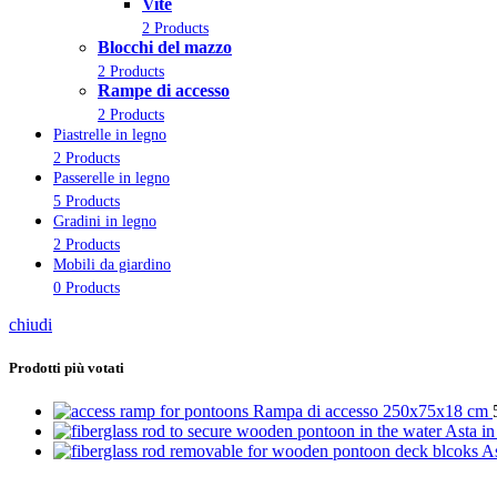
Vite
2 Products
Blocchi del mazzo
2 Products
Rampe di accesso
2 Products
Piastrelle in legno
2 Products
Passerelle in legno
5 Products
Gradini in legno
2 Products
Mobili da giardino
0 Products
chiudi
Prodotti più votati
Rampa di accesso 250x75x18 cm
Asta in
As