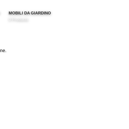
O
MOBILI DA GIARDINO
0 Products
one.