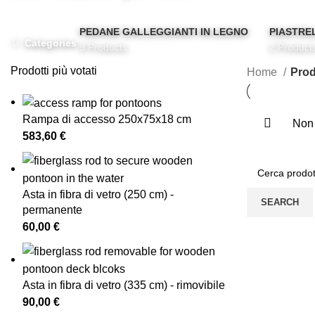
PEDANE GALLEGGIANTI IN LEGNO
PIASTRE
Categories
9 Products
2 Product
Prodotti più votati
Home
Prodo
Rampa di accesso 250x75x18 cm
Non 
583,60
€
Asta in fibra di vetro (250 cm) -
SEARCH
permanente
60,00
€
Asta in fibra di vetro (335 cm) - rimovibile
90,00
€