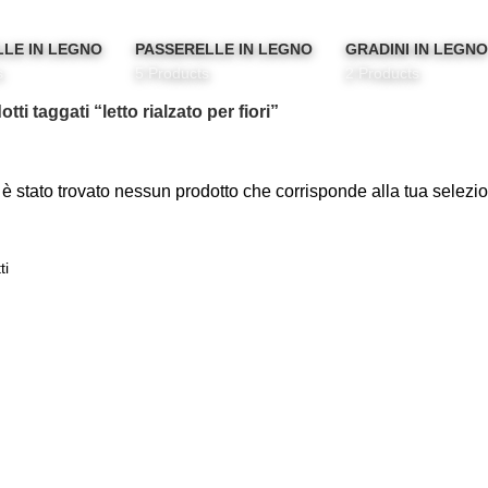
LLE IN LEGNO
PASSERELLE IN LEGNO
GRADINI IN LEGN
s
5 Products
2 Products
tti taggati “letto rialzato per fiori”
è stato trovato nessun prodotto che corrisponde alla tua selezi