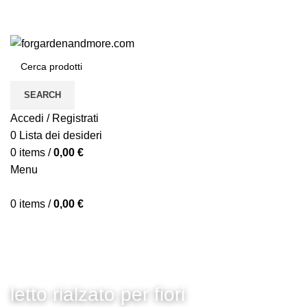
SEARCH
Accedi / Registrati
0
Lista dei desideri
0
items
/
0,00
€
Menu
0
items
/
0,00
€
letto rialzato per fiori