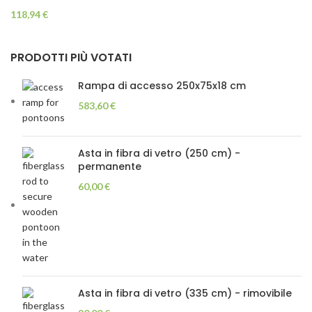
e oltre 75×300 cm
118,94
€
PRODOTTI PIÙ VOTATI
Rampa di accesso 250x75x18 cm
583,60
€
Asta in fibra di vetro (250 cm) -
permanente
60,00
€
Asta in fibra di vetro (335 cm) - rimovibile