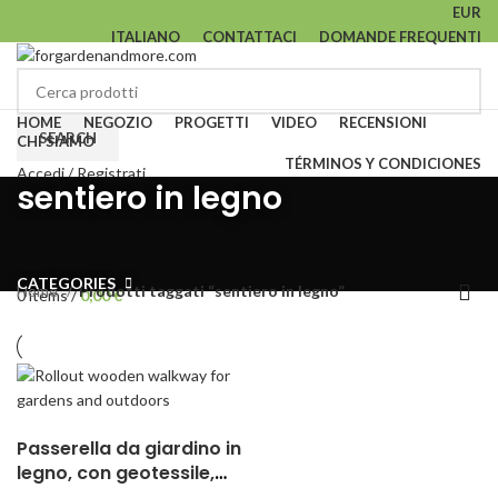
EUR
ITALIANO
CONTATTACI
DOMANDE FREQUENTI
HOME
NEGOZIO
PROGETTI
VIDEO
RECENSIONI
SEARCH
CHI SIAMO
TÉRMINOS Y CONDICIONES
Accedi / Registrati
sentiero in legno
0
Lista dei desideri
0
items
/
0,00
€
Menu
CATEGORIES
Home
Prodotti taggati “sentiero in legno”
0
items
/
0,00
€
Passerella da giardino in
legno, con geotessile,
resistente fino a 15 anni