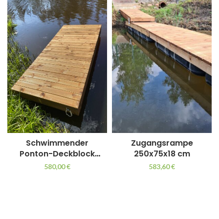
Schwimmender
Zugangsrampe
Ponton-Deckblock
250x75x18 cm
250 × 110 × 33 cm
580,00
€
583,60
€