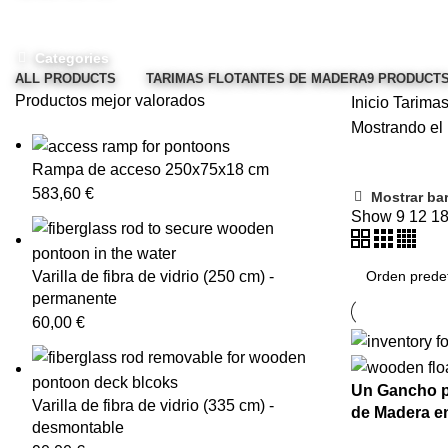
Categories
ALL
PRODUCTS
TARIMAS FLOTANTES DE MADERA
9 PRODUCT
Productos mejor valorados
Inicio
Tarimas
Mostrando el 
Rampa de acceso 250x75x18 cm
583,60
€
Mostrar bar
Show
9
12
1
Varilla de fibra de vidrio (250 cm) -
permanente
60,00
€
Un Gancho pa
Varilla de fibra de vidrio (335 cm) -
de Madera en
desmontable