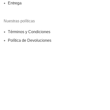
Entrega
Nuestras políticas
Términos y Condiciones
Política de Devoluciones
P.O.
2023
Utilizamos cookies para mejorar tu experiencia en nuestro sitio
web. Al navegar por este sitio web, aceptas nuestro uso de
cookies
.
Más información
ACEPTAR