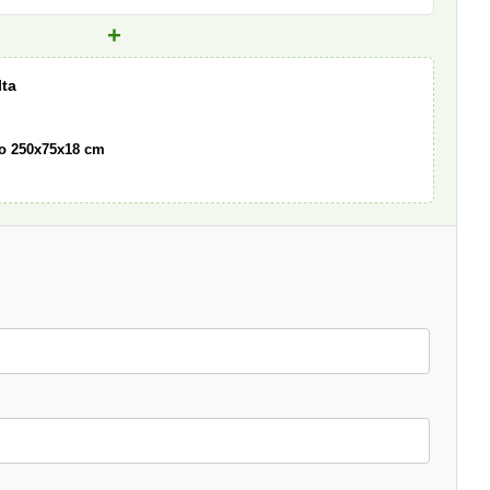
+
lta
o 250x75x18 cm