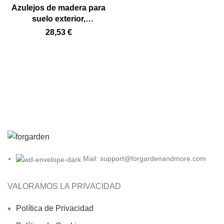
Azulejos de madera para
suelo exterior,
revestimiento para balcón,
28,53
€
terraza, borde de piscina,
tejados, fácil de instalar,
aspecto natural, 120 x 42
cm
Mail: support@forgardenandmore.com
VALORAMOS LA PRIVACIDAD
Política de Privacidad