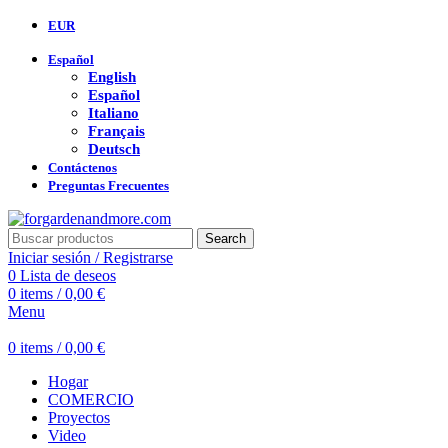
EUR
Español
English
Español
Italiano
Français
Deutsch
Contáctenos
Preguntas Frecuentes
Search
Iniciar sesión / Registrarse
0
Lista de deseos
0
items
/
0,00
€
Menu
0
items
/
0,00
€
Hogar
COMERCIO
Proyectos
Video