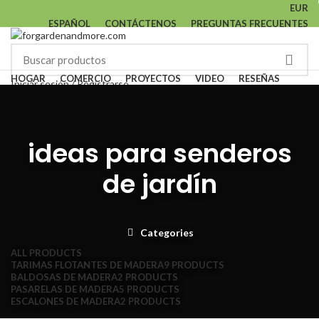
EUR
ESPAÑOL
CONTÁCTENOS
PREGUNTAS FRECUENTES
HOGAR
COMERCIO
PROYECTOS
VIDEO
RESEÑAS
Iniciar sesión / Registrarse
SOBRE NOSOTROS
0
Lista de deseos
TÉRMINOS Y CONDICIONES
0,00
€
Menu
ideas para senderos
de jardín
/
0,00
€
Categories
ALL
PRODUCTS
TARIMAS FLOTANTES DE MADERA
9 PRODUCTS
BALDOSAS DE MADERA
2 PRODUCTS
PASARELAS DE MADERA
5 PRODUCTS
ESCALONES DE MADERA
2 PRODUCTS