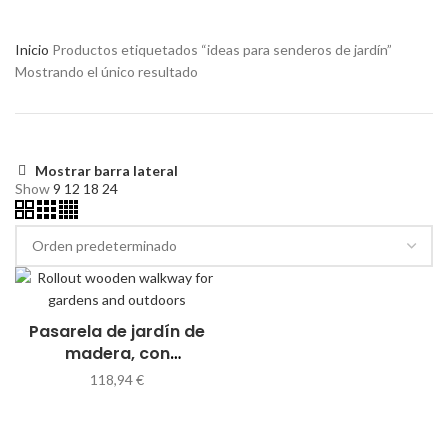
Inicio
Productos etiquetados “ideas para senderos de jardín”
Mostrando el único resultado
Mostrar barra lateral
Show
9
12
18
24
Pasarela de jardín de
madera, con
geotextil, 75×300 cm,
118,94
€
resistente hasta 15
años y más