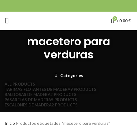
0
/
0,00
€
macetero para
verduras
Categories
ALL
PRODUCTS
TARIMAS FLOTANTES DE MADERA
9 PRODUCTS
BALDOSAS DE MADERA
2 PRODUCTS
PASARELAS DE MADERA
5 PRODUCTS
ESCALONES DE MADERA
2 PRODUCTS
Inicio
Productos etiquetados “macetero para verduras”