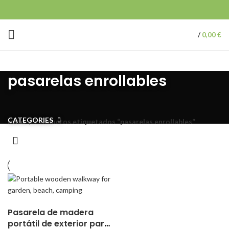
/
0,00
€
pasarelas enrollables
CATEGORIES
Inicio
Productos etiquetados “pasarelas enrollables”
Pasarela de madera
portátil de exterior para