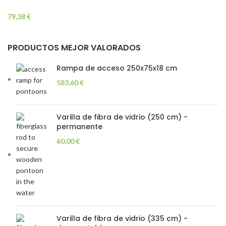
eventos y zonas
específicas, 75×200 cm
79,38
€
PRODUCTOS MEJOR VALORADOS
Rampa de acceso 250x75x18 cm
583,60
€
Varilla de fibra de vidrio (250 cm) -
permanente
60,00
€
Varilla de fibra de vidrio (335 cm) -